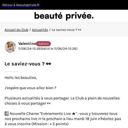
Retour à beauteprivee.fr
Accueil du Club
/
Actualités
/
Le saviez-vous ? 👀
Visiteur
Valentine
Admin
11/06/24-15:26
(édité le 11/06/24-15:26)
CONNEXION/INSCRIPTION
Le saviez-vous ? 👀
Hello les beauties,
J'espère que vous allez bien ?
👋
Nouvelle sur la communauté ?
Découvrez comment
faire vos premiers pas ici !
Plusieurs actualités à vous partager. Le Club a plein de nouvelles
choses à vous partager 👀
ACCUEIL DU CLUB
1️⃣ Nouvelle Chaine "Evènements Live 🔥" : vous y trouverez tous
nos prochains live >> le prochain a lieu mardi 18 juin n'hésitez pas
ACTUALITÉS
à vous inscrire (Mission : + 5 points)