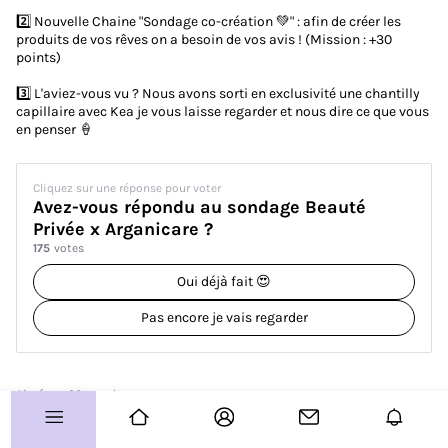
2️⃣ Nouvelle Chaine "Sondage co-création 💚" : afin de créer les
Vos coups de coeur
produits de vos rêves on a besoin de vos avis ! (Mission : +30
points)
Routines
3️⃣ L'aviez-vous vu ? Nous avons sorti en exclusivité une chantilly
Avis produits
capillaire avec Kea je vous laisse regarder et nous dire ce que vous
en penser 🍦
À vous de jouer !
Concours
Cliquez sur une réponse pour voter
Avez-vous répondu au sondage Beauté
Test produits
Privée x Arganicare ?
175
votes
Plus d'infos sur le Club ?
Oui déjà fait 😍
Allo le Club ?
Pas encore je vais regarder
Guide de démarrage
Paramètre des cookies
Plan de site
Aimé par 32 membres
CGU
32
25
Charte Communautaire
FAQ