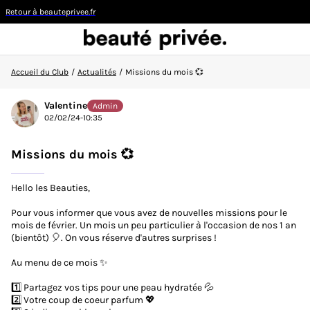
Retour à beauteprivee.fr
Accueil du Club
/
Actualités
/
Missions du mois 💞
Visiteur
Valentine
Admin
02/02/24-10:35
CONNEXION/INSCRIPTION
Missions du mois 💞
Hello les Beauties,
Pour vous informer que vous avez de nouvelles missions pour le
👋
Nouvelle sur la communauté ?
Découvrez comment
mois de février. Un mois un peu particulier à l'occasion de nos 1 an
faire vos premiers pas ici !
(bientôt) 🎈. On vous réserve d'autres surprises !
Au menu de ce mois ✨
ACCUEIL DU CLUB
1️⃣ Partagez vos tips pour une peau hydratée 💦
ACTUALITÉS
2️⃣ Votre coup de coeur parfum 💖