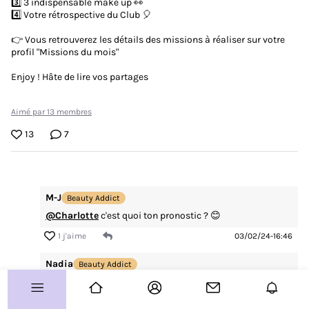
3️⃣ 3 indispensable make up 👀
4️⃣ Votre rétrospective du Club 🎈
Vos coups de coeur
👉 Vous retrouverez les détails des missions à réaliser sur votre
Routines
profil "Missions du mois"
Avis produits
Enjoy ! Hâte de lire vos partages
À vous de jouer !
Aimé par 13 membres
Concours
13
7
Test produits
Plus d'infos sur le Club ?
M-J
Beauty Addict
Allo le Club ?
@Charlotte
c'est quoi ton pronostic ? 😊
1 j'aime
03/02/24-16:46
Guide de démarrage
Paramètre des cookies
Nadia
Beauty Addict
Plan de site
Trop coooool, merci 😎!
CGU
Charte Communautaire
02/02/24-12:13
FAQ