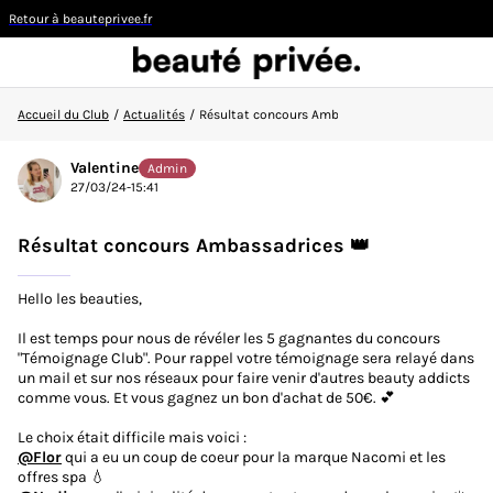
Retour à beauteprivee.fr
Accueil du Club
/
Actualités
/
Résultat concours Ambassadrices 👑
Visiteur
Valentine
Admin
27/03/24-15:41
CONNEXION/INSCRIPTION
Résultat concours Ambassadrices 👑
Hello les beauties,
Il est temps pour nous de révéler les 5 gagnantes du concours
👋
Nouvelle sur la communauté ?
Découvrez comment
"Témoignage Club". Pour rappel votre témoignage sera relayé dans
faire vos premiers pas ici !
un mail et sur nos réseaux pour faire venir d'autres beauty addicts
comme vous. Et vous gagnez un bon d'achat de 50€. 💕
ACCUEIL DU CLUB
@Flor
qui a eu un coup de coeur pour la marque Nacomi et les
ACTUALITÉS