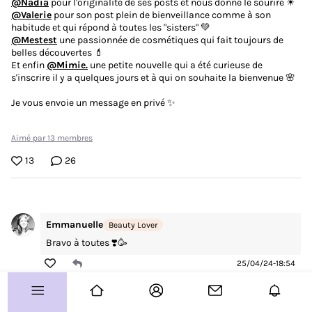
@Nadia
@Valerie
pour son post plein de bienveillance comme à son
Vos coups de coeur
@Mestest
une passionnée de cosmétiques qui fait toujours de
Routines
belles découvertes 💄
Et enfin
@Mimie.
une petite nouvelle qui a été curieuse de
Avis produits
s'inscrire il y a quelques jours et à qui on souhaite la bienvenue 🌸
Je vous envoie un message en privé ✨
À vous de jouer !
Concours
Aimé par 13 membres
Test produits
13
26
Plus d'infos sur le Club ?
Allo le Club ?
Emmanuelle
Beauty Lover
Bravo à toutes ❣️🥳
Guide de démarrage
Paramètre des cookies
25/04/24-18:54
Plan de site
CGU
Sylvie62690
Beauty Fan
Charte Communautaire
👏👏 aux gagnantes
FAQ