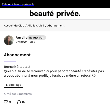
Retour à beauteprivee.fr
Accueil du Club
/
Allo le Club ?
/
Abonnement
Visiteur
Aurelie
Beauty Fan
07/10/24-19:53
CONNEXION/INSCRIPTION
Abonnement
Bonsoir à toutes!
Quel plaisir de se retrouver ici pour papoter beauté ! N'hésitez pas
à vous abonner à mon profil, je ferais de même en retour! 😉
👋
Nouvelle sur la communauté ?
Découvrez comment
faire vos premiers pas ici !
Maquillage
Aimé par 8 membres
ACCUEIL DU CLUB
8
16
ACTUALITÉS