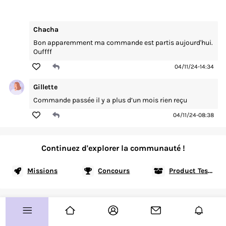
Vos coups de coeur
Chacha
Routines
Bon apparemment ma commande est partis aujourd'hui.
Avis produits
Ouffff
04/11/24-14:34
À vous de jouer !
Gillette
Concours
Commande passée il y a plus d’un mois rien reçu
Test produits
04/11/24-08:38
Plus d'infos sur le Club ?
Continuez d'explorer la communauté !
Allo le Club ?
Missions
Concours
Product Testing
Guide de démarrage
Paramètre des cookies
Plan de site
CGU
Charte Communautaire
FAQ