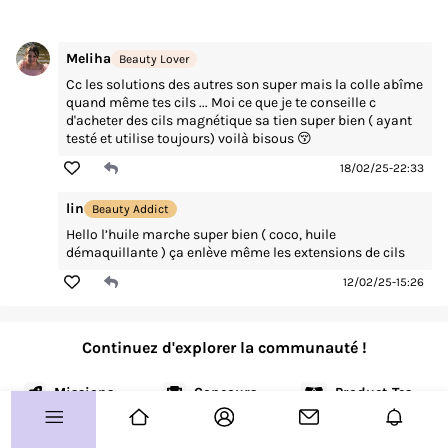
Vos coups de coeur
Meliha
Beauty Lover
Routines
Cc les solutions des autres son super mais la colle abîme
Avis produits
quand même tes cils ... Moi ce que je te conseille c
d'acheter des cils magnétique sa tien super bien ( ayant
testé et utilise toujours) voilà bisous 😚
À vous de jouer !
18/02/25-22:33
Concours
lin
Beauty Addict
Test produits
Hello l’huile marche super bien ( coco, huile
démaquillante ) ça enlève même les extensions de cils
Plus d'infos sur le Club ?
12/02/25-15:26
Allo le Club ?
Continuez d'explorer la communauté !
Guide de démarrage
Paramètre des cookies
Missions
Concours
Product Testing
Plan de site
CGU
Charte Communautaire
FAQ