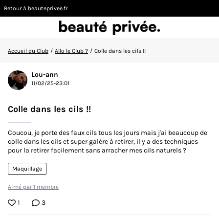
Retour à beauteprivee.fr
Accueil du Club
/
Allo le Club ?
/
Colle dans les cils !!
Visiteur
Lou-ann
11/02/25-23:01
CONNEXION/INSCRIPTION
Colle dans les cils !!
Coucou, je porte des faux cils tous les jours mais j'ai beaucoup de
colle dans les cils et super galère à retirer, il y a des techniques
pour la retirer facilement sans arracher mes cils naturels ?
👋
Nouvelle sur la communauté ?
Découvrez comment
faire vos premiers pas ici !
Maquillage
Aimé par 1 membre
ACCUEIL DU CLUB
1
3
ACTUALITÉS