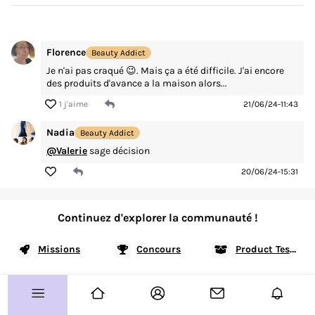
Vos coups de coeur
Routines
Florence
Beauty Addict
Avis produits
Je n'ai pas craqué 😉. Mais ça a été difficile. J'ai encore
des produits d'avance a la maison alors...
1 j'aime
21/06/24-11:43
À vous de jouer !
Concours
Nadia
Beauty Addict
@Valerie
sage décision
Test produits
20/06/24-15:31
Plus d'infos sur le Club ?
Allo le Club ?
Continuez d'explorer la communauté !
Missions
Concours
Product Testing
Guide de démarrage
Paramètre des cookies
Plan de site
CGU
Charte Communautaire
FAQ