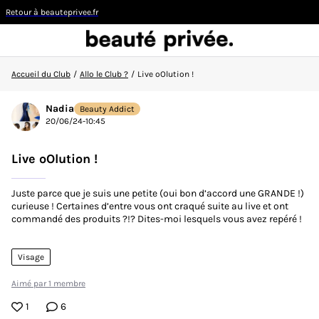
Retour à beauteprivee.fr
Accueil du Club
/
Allo le Club ?
/
Live oOlution !
Visiteur
Nadia
Beauty Addict
20/06/24-10:45
CONNEXION/INSCRIPTION
Live oOlution !
Juste parce que je suis une petite (oui bon d’accord une GRANDE !)
curieuse ! Certaines d’entre vous ont craqué suite au live et ont
commandé des produits ?!? Dites-moi lesquels vous avez repéré !
👋
Nouvelle sur la communauté ?
Découvrez comment
faire vos premiers pas ici !
Visage
ACCUEIL DU CLUB
Aimé par 1 membre
ACTUALITÉS
1
6