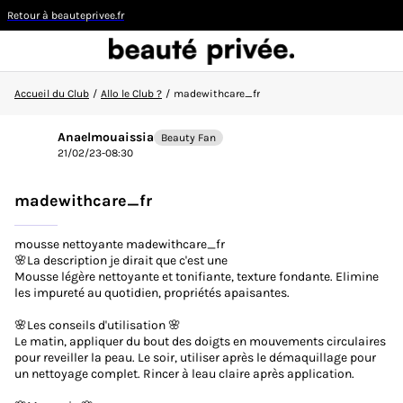
Retour à beauteprivee.fr
Accueil du Club
/
Allo le Club ?
/
madewithcare_fr
Visiteur
Anaelmouaissia
Beauty Fan
21/02/23-08:30
CONNEXION/INSCRIPTION
madewithcare_fr
mousse nettoyante madewithcare_fr
🌸La description je dirait que c'est une
Mousse légère nettoyante et tonifiante, texture fondante. Elimine
👋
Nouvelle sur la communauté ?
Découvrez comment
les impureté au quotidien, propriétés apaisantes.
faire vos premiers pas ici !
🌸Les conseils d'utilisation 🌸
Le matin, appliquer du bout des doigts en mouvements circulaires
ACCUEIL DU CLUB
pour reveiller la peau. Le soir, utiliser après le démaquillage pour
un nettoyage complet. Rincer à leau claire après application.
ACTUALITÉS