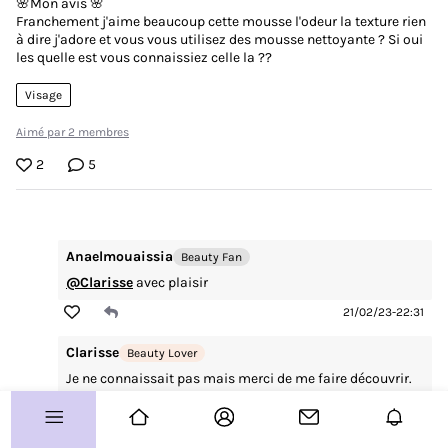
🌸Mon avis 🌸
Franchement j'aime beaucoup cette mousse l'odeur la texture rien
Vos coups de coeur
à dire j'adore et vous vous utilisez des mousse nettoyante ? Si oui
les quelle est vous connaissiez celle la ??
Routines
Visage
Avis produits
Aimé par 2 membres
À vous de jouer !
2
5
Concours
Test produits
Anaelmouaissia
Beauty Fan
Plus d'infos sur le Club ?
@Clarisse
avec plaisir
Allo le Club ?
21/02/23-22:31
Clarisse
Beauty Lover
Guide de démarrage
Paramètre des cookies
Je ne connaissait pas mais merci de me faire découvrir.
Plan de site
2 j'aime
21/02/23-18:15
CGU
Charte Communautaire
FAQ