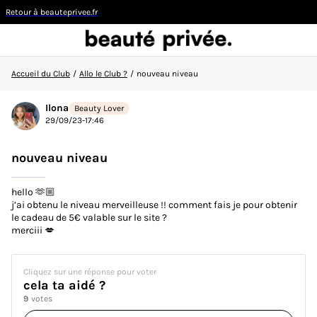
Retour à beauteprivee.fr
Accueil du Club
/
Allo le Club ?
/
nouveau niveau
Visiteur
Ilona
Beauty Lover
29/09/23-17:46
CONNEXION/INSCRIPTION
nouveau niveau
hello 🫶🏼
j’ai obtenu le niveau merveilleuse !! comment fais je pour obtenir
le cadeau de 5€ valable sur le site ?
👋
Nouvelle sur la communauté ?
Découvrez comment
merciii 💋
faire vos premiers pas ici !
Cliquez sur une réponse pour voter
ACCUEIL DU CLUB
cela ta aidé ?
9
votes
ACTUALITÉS