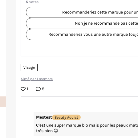
5
votes
Recommanderiez cette marque pour u
Non je ne recommande pas cett
Recommanderiez vous une autre marque toujo
Visage
Aimé par 1 membre
1
9
Mestest
Beauty Addict
C'est une super marque bio mais pour les peaux matu
très bien 😊