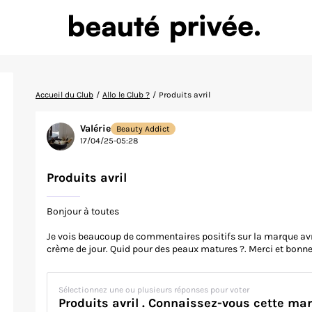
Accueil du Club
/
Allo le Club ?
/
Produits avril
Valérie
Beauty Addict
17/04/25-05:28
Produits avril
Bonjour à toutes
Je vois beaucoup de commentaires positifs sur la marque avril
crème de jour. Quid pour des peaux matures ?. Merci et bonne
Sélectionnez une ou plusieurs réponses pour voter
Produits avril . Connaissez-vous cette ma