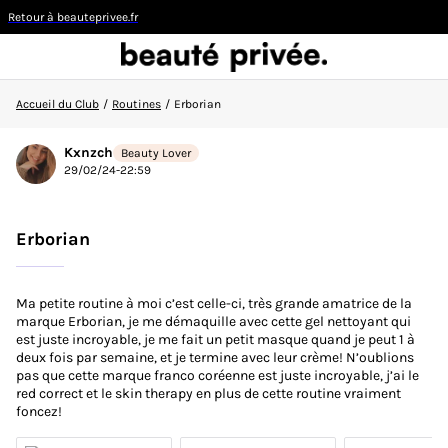
Retour à beauteprivee.fr
Accueil du Club
/
Routines
/
Erborian
Visiteur
Kxnzch
Beauty Lover
29/02/24-22:59
CONNEXION/INSCRIPTION
Erborian
Ma petite routine à moi c’est celle-ci, très grande amatrice de la
👋
Nouvelle sur la communauté ?
Découvrez comment
marque Erborian, je me démaquille avec cette gel nettoyant qui
faire vos premiers pas ici !
est juste incroyable, je me fait un petit masque quand je peut 1 à
deux fois par semaine, et je termine avec leur crème! N’oublions
pas que cette marque franco coréenne est juste incroyable, j’ai le
ACCUEIL DU CLUB
red correct et le skin therapy en plus de cette routine vraiment
foncez!
ACTUALITÉS