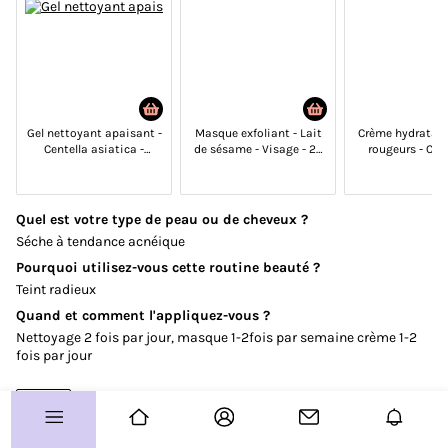
Vos coups de coeur
Routines
Avis produits
Gel nettoyant apaisant -
Masque exfoliant - Lait
Crème hydratant
À vous de jouer !
Centella asiatica -
de sésame - Visage - 20
rougeurs - Cent
Visage - 30 ml
g
Acide hyaluroniq
ml
Concours
Quel est votre type de peau ou de cheveux ?
Test produits
Séche à tendance acnéique
Pourquoi utilisez-vous cette routine beauté ?
Plus d'infos sur le Club ?
Teint radieux
Allo le Club ?
Quand et comment l'appliquez-vous ?
Nettoyage 2 fois par jour, masque 1-2fois par semaine crème 1-2
fois par jour
Guide de démarrage
Paramètre des cookies
Plan de site
Visage
CGU
Charte Communautaire
Aimé par 8 membres
FAQ