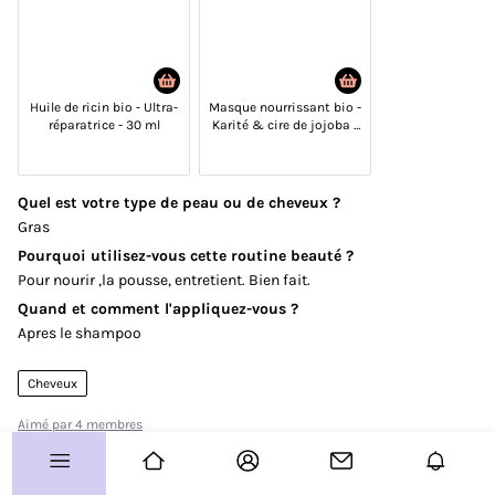
Vos coups de coeur
Routines
Huile de ricin bio - Ultra-
Masque nourrissant bio -
Avis produits
réparatrice - 30 ml
Karité & cire de jojoba -
Cheveux secs à très secs
- 200 ml
À vous de jouer !
Quel est votre type de peau ou de cheveux ?
Concours
Gras
Test produits
Pourquoi utilisez-vous cette routine beauté ?
Pour nourir ,la pousse, entretient. Bien fait.
Plus d'infos sur le Club ?
Quand et comment l'appliquez-vous ?
Apres le shampoo
Allo le Club ?
Cheveux
Guide de démarrage
Paramètre des cookies
Aimé par 4 membres
Plan de site
CGU
4
3
Charte Communautaire
FAQ