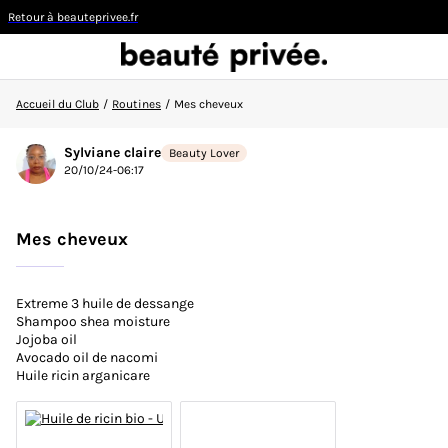
Retour à beauteprivee.fr
Accueil du Club
/
Routines
/
Mes cheveux
Visiteur
Sylviane claire
Beauty Lover
20/10/24-06:17
CONNEXION/INSCRIPTION
Mes cheveux
Extreme 3 huile de dessange
👋
Nouvelle sur la communauté ?
Découvrez comment
Shampoo shea moisture
faire vos premiers pas ici !
Jojoba oil
Avocado oil de nacomi
Huile ricin arganicare
ACCUEIL DU CLUB
ACTUALITÉS