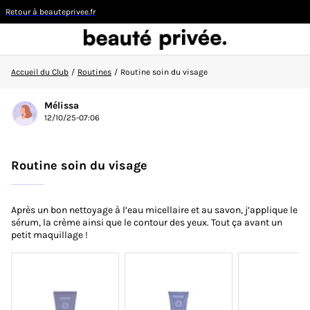
Retour à beauteprivee.fr
Accueil du Club
/
Routines
/
Routine soin du visage
Visiteur
Mélissa
12/10/25-07:06
CONNEXION/INSCRIPTION
Routine soin du visage
Après un bon nettoyage à l’eau micellaire et au savon, j’applique le
👋
Nouvelle sur la communauté ?
Découvrez comment
sérum, la crème ainsi que le contour des yeux. Tout ça avant un
faire vos premiers pas ici !
petit maquillage !
ACCUEIL DU CLUB
ACTUALITÉS