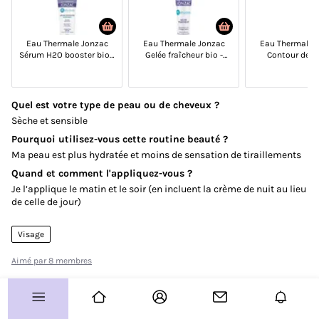
Vos coups de coeur
Eau Thermale Jonzac
Eau Thermale Jonzac
Eau Thermale 
Routines
Sérum H2O booster bio -
Gelée fraîcheur bio -
Contour des 
Rehydrate - Peaux
Rehydrate - Peaux
hydratant & hy
Avis produits
déshydratées
mixtes à grasses
bio - Rehydr
Quel est votre type de peau ou de cheveux ?
À vous de jouer !
Sèche et sensible
Concours
Pourquoi utilisez-vous cette routine beauté ?
Ma peau est plus hydratée et moins de sensation de tiraillements
Test produits
Quand et comment l'appliquez-vous ?
Je l’applique le matin et le soir (en incluent la crème de nuit au lieu
Plus d'infos sur le Club ?
de celle de jour)
Allo le Club ?
Visage
Guide de démarrage
Aimé par 8 membres
Paramètre des cookies
Plan de site
8
7
CGU
Charte Communautaire
FAQ