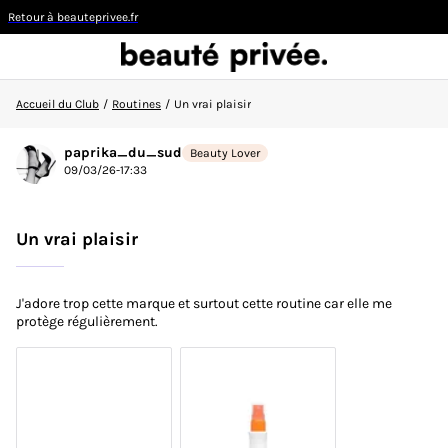
Retour à beauteprivee.fr
Accueil du Club
/
Routines
/
Un vrai plaisir
Visiteur
paprika_du_sud
Beauty Lover
09/03/26-17:33
CONNEXION/INSCRIPTION
Un vrai plaisir
J'adore trop cette marque et surtout cette routine car elle me
👋
Nouvelle sur la communauté ?
Découvrez comment
protège régulièrement.
faire vos premiers pas ici !
ACCUEIL DU CLUB
ACTUALITÉS