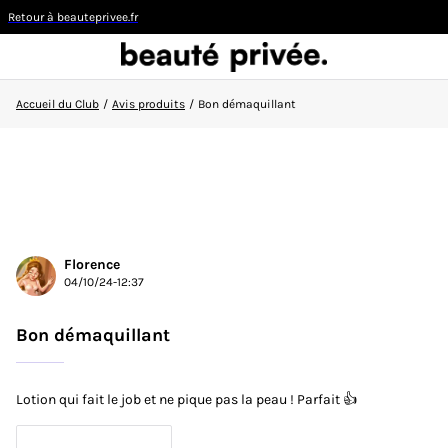
Retour à beauteprivee.fr
Accueil du Club
/
Avis produits
/
Bon démaquillant
Visiteur
CONNEXION/INSCRIPTION
Florence
04/10/24-12:37
👋
Nouvelle sur la communauté ?
Découvrez comment
faire vos premiers pas ici !
Bon démaquillant
ACCUEIL DU CLUB
Lotion qui fait le job et ne pique pas la peau ! Parfait 👍
ACTUALITÉS