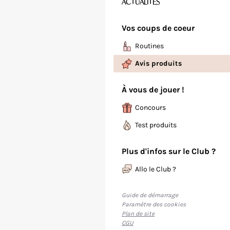
ACTUALITÉS
Vos coups de coeur
Routines
Avis produits
À vous de jouer !
Concours
Test produits
Plus d'infos sur le Club ?
Allo le Club ?
Guide de démarrage
Paramètre des cookies
Plan de site
CGU