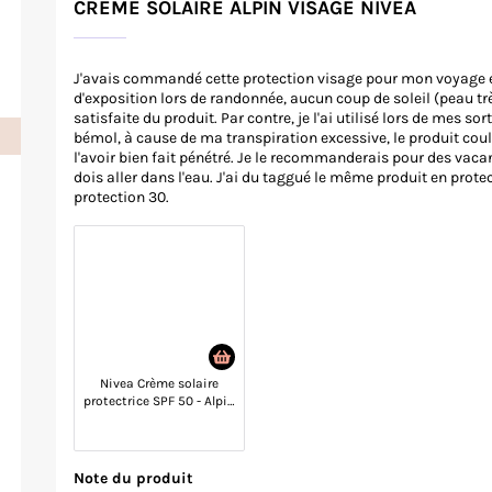
CREME SOLAIRE ALPIN VISAGE NIVEA
J'avais commandé cette protection visage pour mon voyage e
d'exposition lors de randonnée, aucun coup de soleil (peau très
satisfaite du produit. Par contre, je l'ai utilisé lors de mes sor
bémol, à cause de ma transpiration excessive, le produit cou
l'avoir bien fait pénétré. Je le recommanderais pour des vaca
dois aller dans l'eau. J'ai du taggué le même produit en protect
protection 30.
Nivea Crème solaire
protectrice SPF 50 - Alpin
- Visage - 50 ml
Note du produit