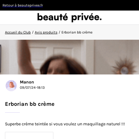
Retour à beauteprivee.fr
Accueil du Club
/
Avis produits
/
Erborian bb crème
Visiteur
CONNEXION/INSCRIPTION
Manon
09/07/24-18:13
👋
Nouvelle sur la communauté ?
Découvrez comment
faire vos premiers pas ici !
Erborian bb crème
ACCUEIL DU CLUB
Superbe crème teintée si vous voulez un maquillage naturel !!!
ACTUALITÉS