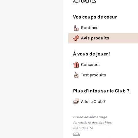
ACTUALITÉS
Vos coups de coeur
Routines
Avis produits
À vous de jouer !
Concours
Test produits
Plus d'infos sur le Club ?
Allo le Club ?
Guide de démarrage
Paramètre des cookies
Plan de site
CGU