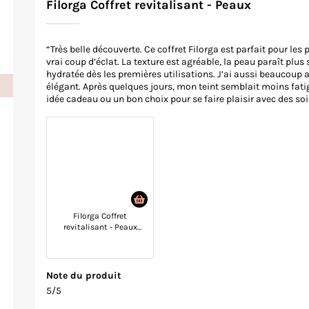
Filorga Coffret revitalisant - Peaux
“Très belle découverte. Ce coffret Filorga est parfait pour le
vrai coup d’éclat. La texture est agréable, la peau paraît plu
hydratée dès les premières utilisations. J’ai aussi beaucoup a
élégant. Après quelques jours, mon teint semblait moins fatig
idée cadeau ou un bon choix pour se faire plaisir avec des soi
Filorga Coffret
revitalisant - Peaux
matures - 2 produits
(sérum offert)
Note du produit
5/5