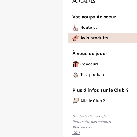
ACTUALITÉS
Vos coups de coeur
Routines
Avis produits
À vous de jouer !
Concours
Test produits
Plus d'infos sur le Club ?
Allo le Club ?
Guide de démarrage
Paramètre des cookies
Plan de site
CGU