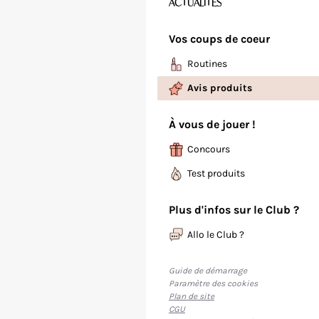
ACTUALITÉS
Vos coups de coeur
Routines
Avis produits
À vous de jouer !
Concours
Test produits
Plus d'infos sur le Club ?
Allo le Club ?
Guide de démarrage
Paramètre des cookies
Plan de site
CGU