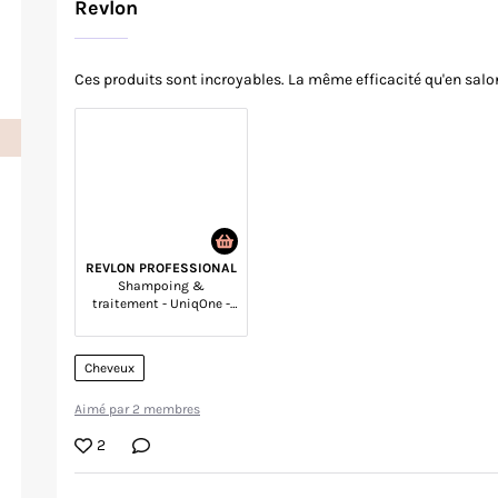
Revlon
Ces produits sont incroyables. La même efficacité qu'en salo
REVLON PROFESSIONAL
Shampoing &
traitement - UniqOne -
Tous types de cheveux - 2
soins
Cheveux
Aimé par 2 membres
2