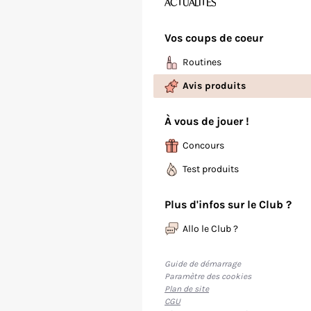
ACTUALITÉS
Vos coups de coeur
Routines
Avis produits
À vous de jouer !
Concours
Test produits
Plus d'infos sur le Club ?
Allo le Club ?
Guide de démarrage
Paramètre des cookies
Plan de site
CGU