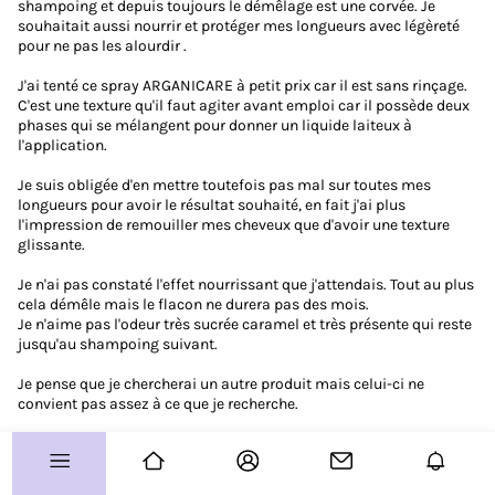
shampoing et depuis toujours le démêlage est une corvée. Je
souhaitait aussi nourrir et protéger mes longueurs avec légèreté
Vos coups de coeur
pour ne pas les alourdir .
Routines
J'ai tenté ce spray ARGANICARE à petit prix car il est sans rinçage.
C'est une texture qu'il faut agiter avant emploi car il possède deux
Avis produits
phases qui se mélangent pour donner un liquide laiteux à
l'application.
À vous de jouer !
Je suis obligée d'en mettre toutefois pas mal sur toutes mes
longueurs pour avoir le résultat souhaité, en fait j'ai plus
Concours
l'impression de remouiller mes cheveux que d'avoir une texture
Test produits
glissante.
Je n'ai pas constaté l'effet nourrissant que j'attendais. Tout au plus
Plus d'infos sur le Club ?
cela démêle mais le flacon ne durera pas des mois.
Je n'aime pas l'odeur très sucrée caramel et très présente qui reste
Allo le Club ?
jusqu'au shampoing suivant.
Je pense que je chercherai un autre produit mais celui-ci ne
Guide de démarrage
convient pas assez à ce que je recherche.
Paramètre des cookies
Plan de site
CGU
Charte Communautaire
FAQ