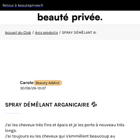
Retour à beauteprivee.fr
Accueil du Club
/
Avis produits
/
SPRAY DÉMÊLANT ARGANICAIRE 💦​
Visiteur
CONNEXION/INSCRIPTION
Carole
Beauty Addict
30/06/26-10:07
👋
Nouvelle sur la communauté ?
Découvrez comment
faire vos premiers pas ici !
SPRAY DÉMÊLANT ARGANICAIRE 💦​
ACCUEIL DU CLUB
J'ai les cheveux très fins et épais et je les porte à nouveau très
longs.
ACTUALITÉS
J'ai toujours eu les cheveux qui s'emmêlent beaucoup au